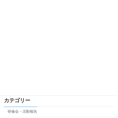
関する協定」を締結しました
2020年4月5日
平成３０年度第１４回森林土木技術研修
研修会・活動報告
会を実施しました
2018年8月22日
平成２９年度第１３回森林土木技術研修
研修会・活動報告
会を実施しました
2018年3月7日
カテゴリー
研修会・活動報告